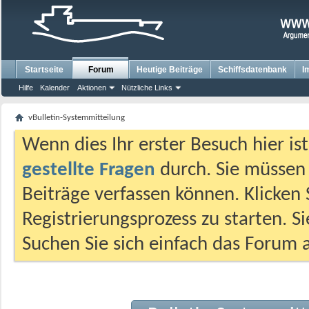
Startseite
Forum
Heutige Beiträge
Schiffsdatenbank
I
Hilfe
Kalender
Aktionen
Nützliche Links
vBulletin-Systemmitteilung
Wenn dies Ihr erster Besuch hier ist,
gestellte Fragen
durch. Sie müssen
Beiträge verfassen können. Klicken 
Registrierungsprozess zu starten. S
Suchen Sie sich einfach das Forum a