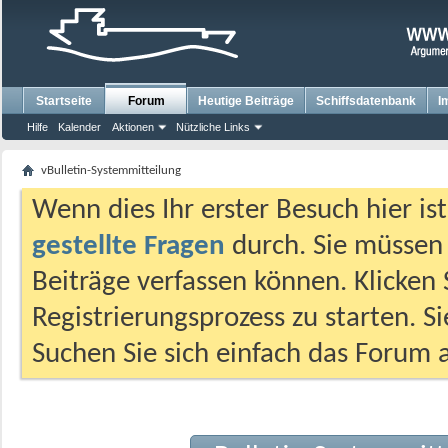
Startseite
Forum
Heutige Beiträge
Schiffsdatenbank
I
Hilfe
Kalender
Aktionen
Nützliche Links
vBulletin-Systemmitteilung
Wenn dies Ihr erster Besuch hier ist,
gestellte Fragen
durch. Sie müssen
Beiträge verfassen können. Klicken 
Registrierungsprozess zu starten. S
Suchen Sie sich einfach das Forum a