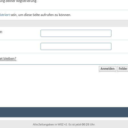
ung deiner Registrierung.
istriert
sein, um diese Seite aufrufen zu können.
e:
t bleiben?
Alle Zeitangaben in WEZ +2. Es ist jetzt
00:25
Uhr.