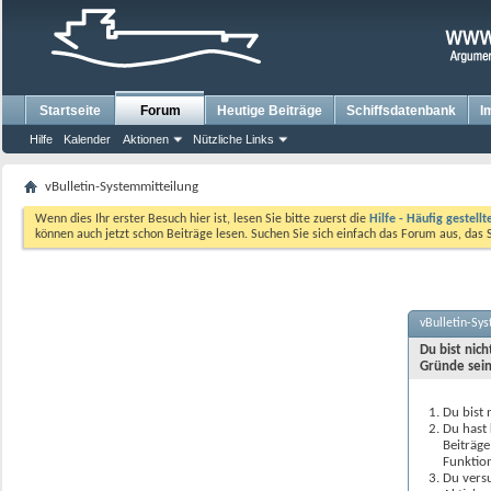
Startseite
Forum
Heutige Beiträge
Schiffsdatenbank
I
Hilfe
Kalender
Aktionen
Nützliche Links
vBulletin-Systemmitteilung
Wenn dies Ihr erster Besuch hier ist, lesen Sie bitte zuerst die
Hilfe - Häufig gestell
können auch jetzt schon Beiträge lesen. Suchen Sie sich einfach das Forum aus, das 
vBulletin-Sy
Du bist nic
Gründe sein
Du bist 
Du hast 
Beiträge
Funktion
Du versu