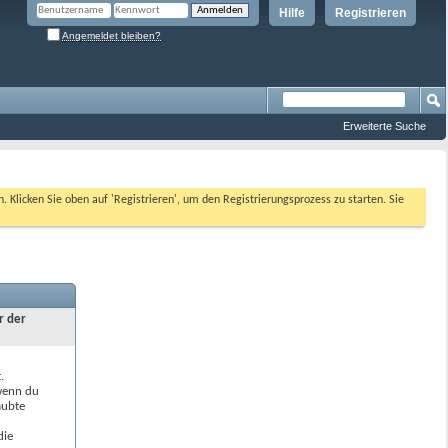
Hilfe
Registrieren
Angemeldet bleiben?
Erweiterte Suche
n. Klicken Sie oben auf 'Registrieren', um den Registrierungsprozess zu starten. Sie
r der
.
 wenn du
aubte
die