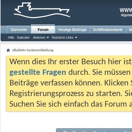
Startseite
Forum
Heutige Beiträge
Schiffsdatenbank
I
Hilfe
Kalender
Aktionen
Nützliche Links
vBulletin-Systemmitteilung
Wenn dies Ihr erster Besuch hier ist,
gestellte Fragen
durch. Sie müssen
Beiträge verfassen können. Klicken 
Registrierungsprozess zu starten. S
Suchen Sie sich einfach das Forum a