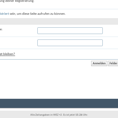
ung deiner Registrierung.
istriert
sein, um diese Seite aufrufen zu können.
e:
t bleiben?
Alle Zeitangaben in WEZ +2. Es ist jetzt
15:26
Uhr.