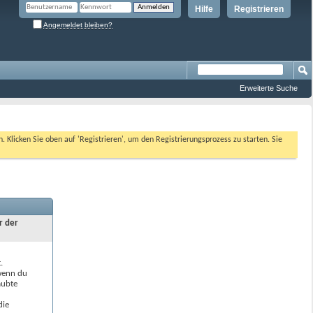
Hilfe
Registrieren
Angemeldet bleiben?
Erweiterte Suche
n. Klicken Sie oben auf 'Registrieren', um den Registrierungsprozess zu starten. Sie
r der
.
 wenn du
aubte
die