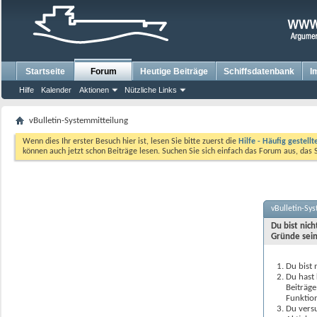
Startseite
Forum
Heutige Beiträge
Schiffsdatenbank
I
Hilfe
Kalender
Aktionen
Nützliche Links
vBulletin-Systemmitteilung
Wenn dies Ihr erster Besuch hier ist, lesen Sie bitte zuerst die
Hilfe - Häufig gestell
können auch jetzt schon Beiträge lesen. Suchen Sie sich einfach das Forum aus, das 
vBulletin-Sy
Du bist nic
Gründe sein
Du bist 
Du hast 
Beiträge
Funktion
Du versu