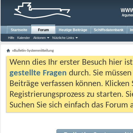
Startseite
Forum
Heutige Beiträge
Schiffsdatenbank
I
Hilfe
Kalender
Aktionen
Nützliche Links
vBulletin-Systemmitteilung
Wenn dies Ihr erster Besuch hier ist,
gestellte Fragen
durch. Sie müssen
Beiträge verfassen können. Klicken 
Registrierungsprozess zu starten. S
Suchen Sie sich einfach das Forum a