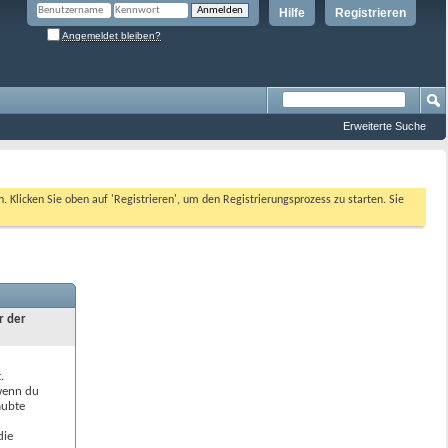
Hilfe
Registrieren
Angemeldet bleiben?
Erweiterte Suche
n. Klicken Sie oben auf 'Registrieren', um den Registrierungsprozess zu starten. Sie
r der
.
 wenn du
aubte
die