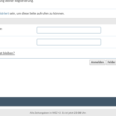
ung deiner Registrierung.
istriert
sein, um diese Seite aufrufen zu können.
e:
t bleiben?
Alle Zeitangaben in WEZ +2. Es ist jetzt
23:08
Uhr.