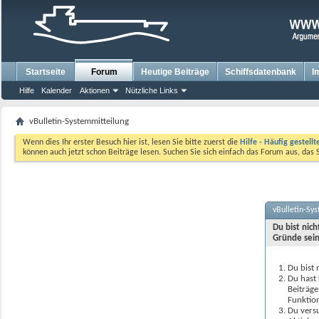
Startseite
Forum
Heutige Beiträge
Schiffsdatenbank
I
Hilfe
Kalender
Aktionen
Nützliche Links
vBulletin-Systemmitteilung
Wenn dies Ihr erster Besuch hier ist, lesen Sie bitte zuerst die
Hilfe - Häufig gestell
können auch jetzt schon Beiträge lesen. Suchen Sie sich einfach das Forum aus, das 
vBulletin-Sy
Du bist nic
Gründe sein
Du bist 
Du hast 
Beiträge
Funktion
Du versu