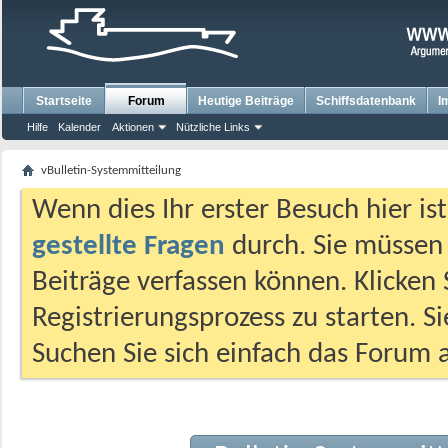
Startseite
Forum
Heutige Beiträge
Schiffsdatenbank
I
Hilfe
Kalender
Aktionen
Nützliche Links
vBulletin-Systemmitteilung
Wenn dies Ihr erster Besuch hier ist,
gestellte Fragen
durch. Sie müssen
Beiträge verfassen können. Klicken 
Registrierungsprozess zu starten. S
Suchen Sie sich einfach das Forum a