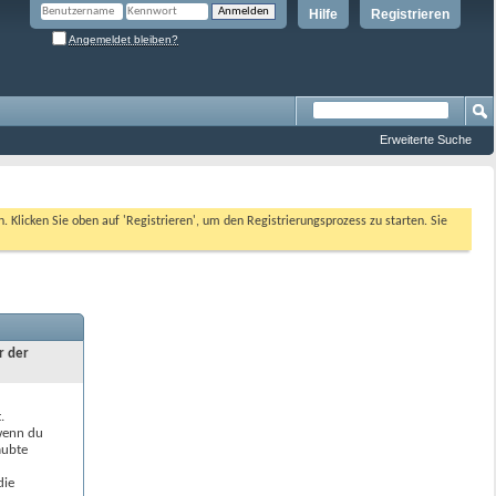
Hilfe
Registrieren
Angemeldet bleiben?
Erweiterte Suche
n. Klicken Sie oben auf 'Registrieren', um den Registrierungsprozess zu starten. Sie
r der
.
 wenn du
aubte
die