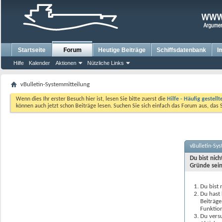
Startseite
Forum
Heutige Beiträge
Schiffsdatenbank
I
Hilfe
Kalender
Aktionen
Nützliche Links
vBulletin-Systemmitteilung
Wenn dies Ihr erster Besuch hier ist, lesen Sie bitte zuerst die
Hilfe - Häufig gestell
können auch jetzt schon Beiträge lesen. Suchen Sie sich einfach das Forum aus, das 
vBulletin-Sy
Du bist nic
Gründe sein
Du bist 
Du hast 
Beiträge
Funktion
Du versu