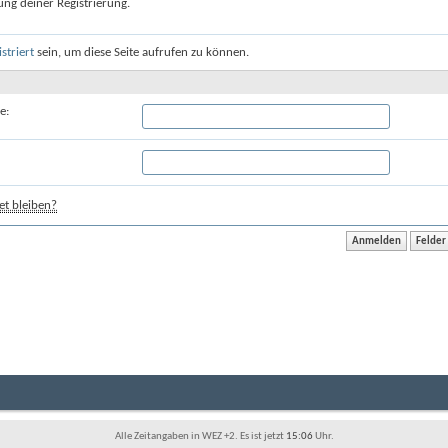
ung deiner Registrierung.
istriert
sein, um diese Seite aufrufen zu können.
e:
t bleiben?
Alle Zeitangaben in WEZ +2. Es ist jetzt
15:06
Uhr.