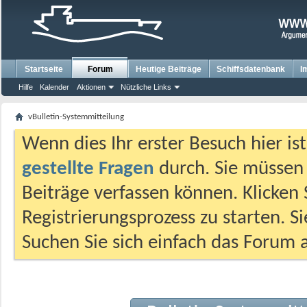
Startseite
Forum
Heutige Beiträge
Schiffsdatenbank
I
Hilfe
Kalender
Aktionen
Nützliche Links
vBulletin-Systemmitteilung
Wenn dies Ihr erster Besuch hier ist,
gestellte Fragen
durch. Sie müssen
Beiträge verfassen können. Klicken 
Registrierungsprozess zu starten. S
Suchen Sie sich einfach das Forum a