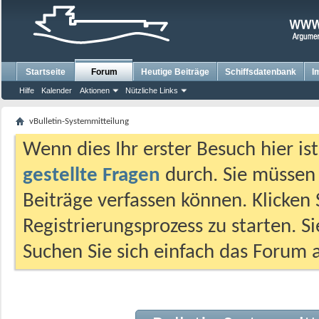
Startseite
Forum
Heutige Beiträge
Schiffsdatenbank
I
Hilfe
Kalender
Aktionen
Nützliche Links
vBulletin-Systemmitteilung
Wenn dies Ihr erster Besuch hier ist,
gestellte Fragen
durch. Sie müssen
Beiträge verfassen können. Klicken 
Registrierungsprozess zu starten. S
Suchen Sie sich einfach das Forum a