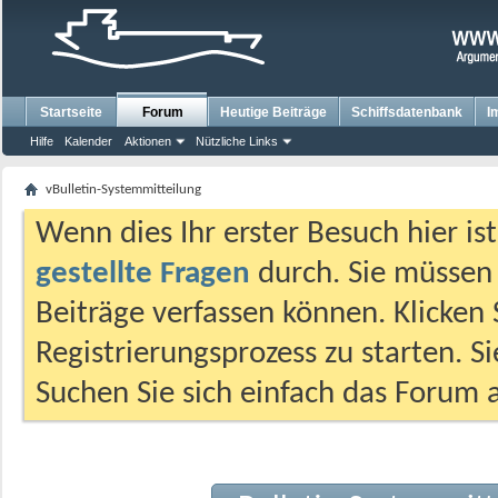
Startseite
Forum
Heutige Beiträge
Schiffsdatenbank
I
Hilfe
Kalender
Aktionen
Nützliche Links
vBulletin-Systemmitteilung
Wenn dies Ihr erster Besuch hier ist,
gestellte Fragen
durch. Sie müssen
Beiträge verfassen können. Klicken 
Registrierungsprozess zu starten. S
Suchen Sie sich einfach das Forum a