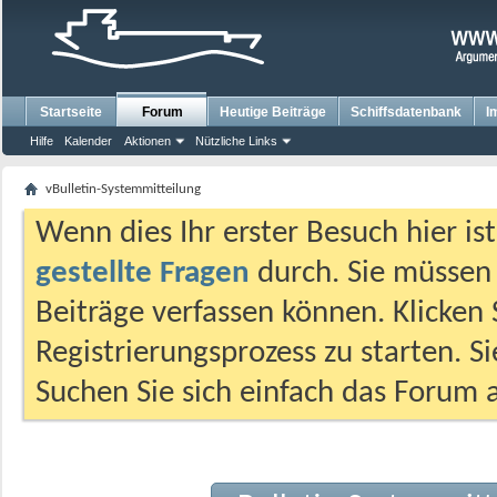
Startseite
Forum
Heutige Beiträge
Schiffsdatenbank
I
Hilfe
Kalender
Aktionen
Nützliche Links
vBulletin-Systemmitteilung
Wenn dies Ihr erster Besuch hier ist,
gestellte Fragen
durch. Sie müssen
Beiträge verfassen können. Klicken 
Registrierungsprozess zu starten. S
Suchen Sie sich einfach das Forum a