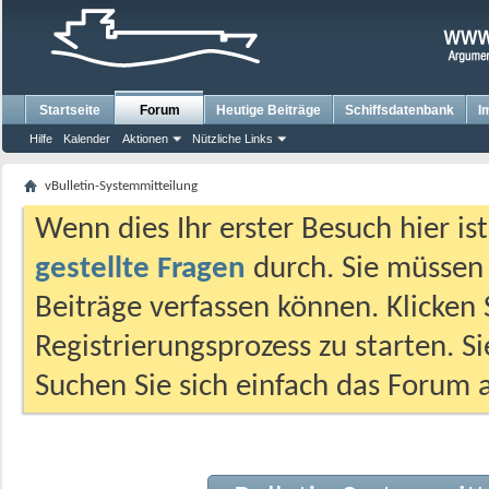
Startseite
Forum
Heutige Beiträge
Schiffsdatenbank
I
Hilfe
Kalender
Aktionen
Nützliche Links
vBulletin-Systemmitteilung
Wenn dies Ihr erster Besuch hier ist,
gestellte Fragen
durch. Sie müssen
Beiträge verfassen können. Klicken 
Registrierungsprozess zu starten. S
Suchen Sie sich einfach das Forum a