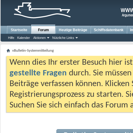
Startseite
Forum
Heutige Beiträge
Schiffsdatenbank
I
Hilfe
Kalender
Aktionen
Nützliche Links
vBulletin-Systemmitteilung
Wenn dies Ihr erster Besuch hier ist,
gestellte Fragen
durch. Sie müssen
Beiträge verfassen können. Klicken 
Registrierungsprozess zu starten. S
Suchen Sie sich einfach das Forum a