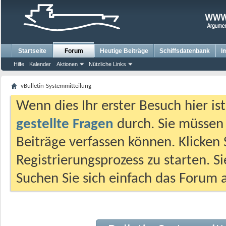
Startseite
Forum
Heutige Beiträge
Schiffsdatenbank
I
Hilfe
Kalender
Aktionen
Nützliche Links
vBulletin-Systemmitteilung
Wenn dies Ihr erster Besuch hier ist,
gestellte Fragen
durch. Sie müssen
Beiträge verfassen können. Klicken 
Registrierungsprozess zu starten. S
Suchen Sie sich einfach das Forum a