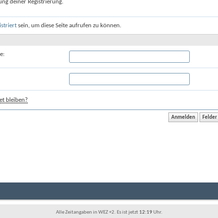
ung deiner Registrierung.
istriert
sein, um diese Seite aufrufen zu können.
e:
t bleiben?
Alle Zeitangaben in WEZ +2. Es ist jetzt
12:19
Uhr.