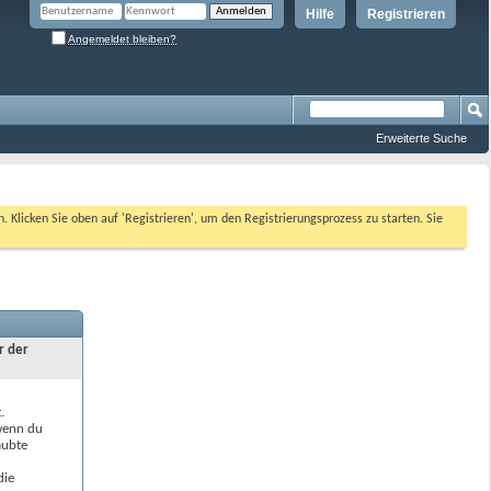
Hilfe
Registrieren
Angemeldet bleiben?
Erweiterte Suche
n. Klicken Sie oben auf 'Registrieren', um den Registrierungsprozess zu starten. Sie
r der
.
 wenn du
aubte
die