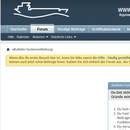
Startseite
Forum
Heutige Beiträge
Schiffsdatenbank
I
Hilfe
Kalender
Aktionen
Nützliche Links
vBulletin-Systemmitteilung
Wenn dies Ihr erster Besuch hier ist, lesen Sie bitte zuerst die
Hilfe - Häufig gestell
können auch jetzt schon Beiträge lesen. Suchen Sie sich einfach das Forum aus, das 
vBulletin-Sy
Du bist nic
Gründe sein
Du bist 
Du hast 
Beiträge
Funktion
Du versu