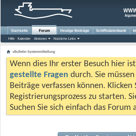
Startseite
Forum
Heutige Beiträge
Schiffsdatenbank
I
Hilfe
Kalender
Aktionen
Nützliche Links
vBulletin-Systemmitteilung
Wenn dies Ihr erster Besuch hier ist,
gestellte Fragen
durch. Sie müssen
Beiträge verfassen können. Klicken 
Registrierungsprozess zu starten. S
Suchen Sie sich einfach das Forum a