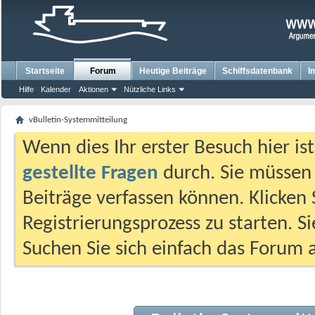
Startseite
Forum
Heutige Beiträge
Schiffsdatenbank
I
Hilfe
Kalender
Aktionen
Nützliche Links
vBulletin-Systemmitteilung
Wenn dies Ihr erster Besuch hier ist,
gestellte Fragen
durch. Sie müssen
Beiträge verfassen können. Klicken 
Registrierungsprozess zu starten. S
Suchen Sie sich einfach das Forum a