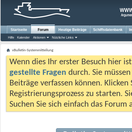
Startseite
Forum
Heutige Beiträge
Schiffsdatenbank
I
Hilfe
Kalender
Aktionen
Nützliche Links
vBulletin-Systemmitteilung
Wenn dies Ihr erster Besuch hier ist,
gestellte Fragen
durch. Sie müssen
Beiträge verfassen können. Klicken 
Registrierungsprozess zu starten. S
Suchen Sie sich einfach das Forum a