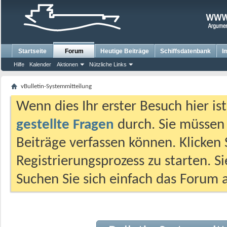
Startseite
Forum
Heutige Beiträge
Schiffsdatenbank
I
Hilfe
Kalender
Aktionen
Nützliche Links
vBulletin-Systemmitteilung
Wenn dies Ihr erster Besuch hier ist,
gestellte Fragen
durch. Sie müssen
Beiträge verfassen können. Klicken 
Registrierungsprozess zu starten. S
Suchen Sie sich einfach das Forum a