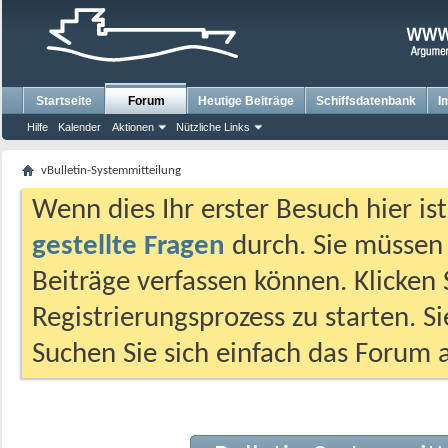
Startseite
Forum
Heutige Beiträge
Schiffsdatenbank
I
Hilfe
Kalender
Aktionen
Nützliche Links
vBulletin-Systemmitteilung
Wenn dies Ihr erster Besuch hier ist,
gestellte Fragen
durch. Sie müssen
Beiträge verfassen können. Klicken 
Registrierungsprozess zu starten. S
Suchen Sie sich einfach das Forum a