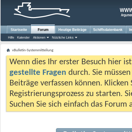
Startseite
Forum
Heutige Beiträge
Schiffsdatenbank
I
Hilfe
Kalender
Aktionen
Nützliche Links
vBulletin-Systemmitteilung
Wenn dies Ihr erster Besuch hier ist,
gestellte Fragen
durch. Sie müssen
Beiträge verfassen können. Klicken 
Registrierungsprozess zu starten. S
Suchen Sie sich einfach das Forum a