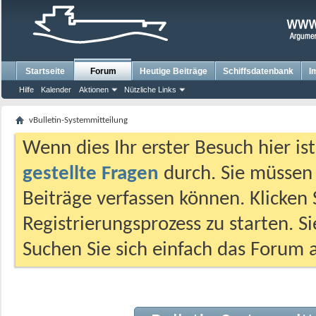
Startseite
Forum
Heutige Beiträge
Schiffsdatenbank
I
Hilfe
Kalender
Aktionen
Nützliche Links
vBulletin-Systemmitteilung
Wenn dies Ihr erster Besuch hier ist,
gestellte Fragen
durch. Sie müssen
Beiträge verfassen können. Klicken 
Registrierungsprozess zu starten. S
Suchen Sie sich einfach das Forum a