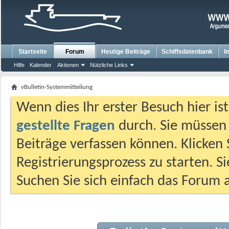
Startseite
Forum
Heutige Beiträge
Schiffsdatenbank
I
Hilfe
Kalender
Aktionen
Nützliche Links
vBulletin-Systemmitteilung
Wenn dies Ihr erster Besuch hier ist,
gestellte Fragen
durch. Sie müssen
Beiträge verfassen können. Klicken 
Registrierungsprozess zu starten. S
Suchen Sie sich einfach das Forum a