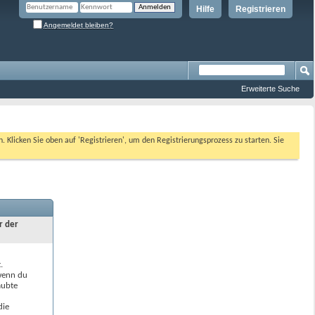
Hilfe
Registrieren
Angemeldet bleiben?
Erweiterte Suche
n. Klicken Sie oben auf 'Registrieren', um den Registrierungsprozess zu starten. Sie
r der
.
 wenn du
aubte
die