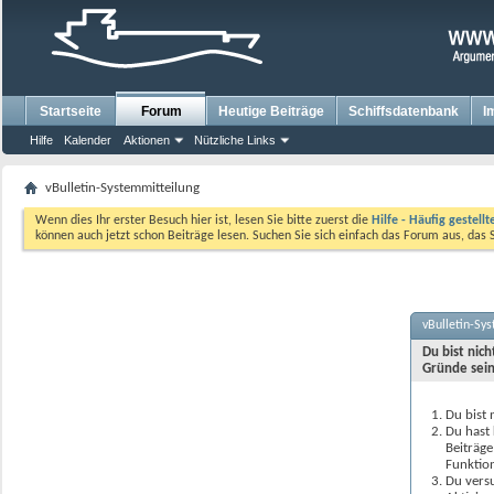
Startseite
Forum
Heutige Beiträge
Schiffsdatenbank
I
Hilfe
Kalender
Aktionen
Nützliche Links
vBulletin-Systemmitteilung
Wenn dies Ihr erster Besuch hier ist, lesen Sie bitte zuerst die
Hilfe - Häufig gestell
können auch jetzt schon Beiträge lesen. Suchen Sie sich einfach das Forum aus, das 
vBulletin-Sy
Du bist nic
Gründe sein
Du bist 
Du hast 
Beiträge
Funktion
Du versu