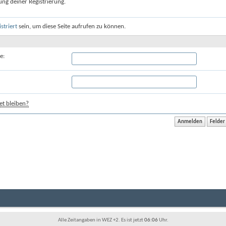
ung deiner Registrierung.
istriert
sein, um diese Seite aufrufen zu können.
e:
t bleiben?
Alle Zeitangaben in WEZ +2. Es ist jetzt
06:06
Uhr.