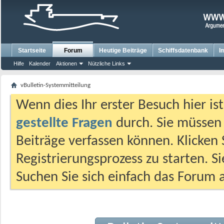
Startseite
Forum
Heutige Beiträge
Schiffsdatenbank
I
Hilfe
Kalender
Aktionen
Nützliche Links
vBulletin-Systemmitteilung
Wenn dies Ihr erster Besuch hier ist,
gestellte Fragen
durch. Sie müssen
Beiträge verfassen können. Klicken 
Registrierungsprozess zu starten. S
Suchen Sie sich einfach das Forum a