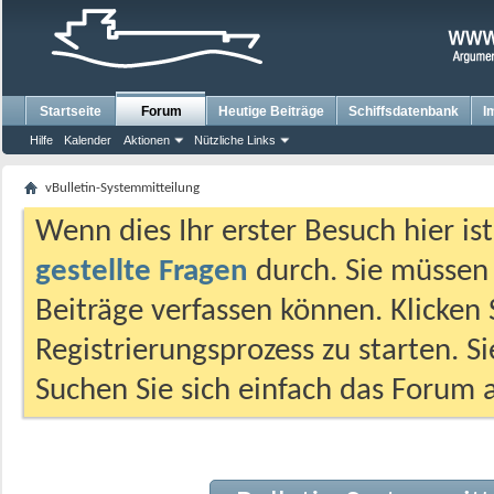
Startseite
Forum
Heutige Beiträge
Schiffsdatenbank
I
Hilfe
Kalender
Aktionen
Nützliche Links
vBulletin-Systemmitteilung
Wenn dies Ihr erster Besuch hier ist,
gestellte Fragen
durch. Sie müssen
Beiträge verfassen können. Klicken 
Registrierungsprozess zu starten. S
Suchen Sie sich einfach das Forum a