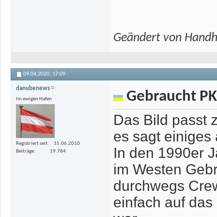
Geändert von Handh
09.04.2020,
17:09
danubenews
Gebraucht P
Im ewigen Hafen
Das Bild passt z
es sagt einiges 
Registriert seit
15.06.2010
In den 1990er J
Beiträge
19.784
im Westen Gebr
durchwegs Crew
einfach auf das 