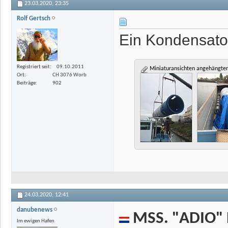
23.03.2020,
23:35
Rolf Gertsch
Ein Kondensato
Registriert seit
09.10.2011
Miniaturansichten angehängter
Ort
CH 3076 Worb
Beiträge
902
24.03.2020,
12:41
danubenews
MSS. "ADIO" 
Im ewigen Hafen