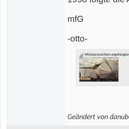
mfG
-otto-
Miniaturansichten angehängter
Geändert von danu