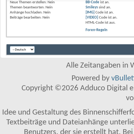
Neue Themen erstellen:
Nein
BB-Code
ist
an
.
Themen beantworten:
Nein
Smileys
sind
an
.
Anhänge hochladen:
Nein
[IMG]
Code ist
an
.
Beiträge bearbeiten:
Nein
[VIDEO]
Code ist
an
.
HTML-Code ist
aus
.
Foren-Regeln
Alle Zeitangaben in W
Powered by
vBulle
Copyright ©2026 Adduco Digital e.K
vo
Idee und Gestaltung des Binnenschifferf
Textbeiträge und Dateianhänge unterl
Benutzers, der sie erstellt hat. Be