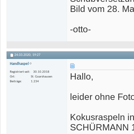
Bild vom 28. Ma
-otto-
24.03.2020,
19:27
Handhaspel
Registriert seit
30.10.2018
Hallo,
Ort
St. Goarshausen
Beiträge
1.234
leider ohne Fot
Kokusraspeln i
SCHÜRMANN 10