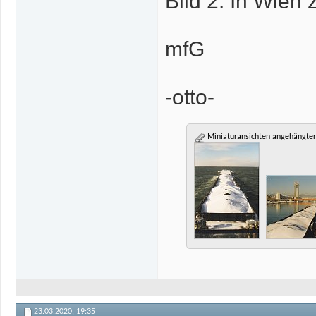
Bild 2: In Wien
mfG
-otto-
Miniaturansichten angehängter
23.03.2020,
19:35