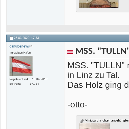
23.03.2020,
17:53
danubenews
MSS. "TULLN
Im ewigen Hafen
MSS. "TULLN" m
in Linz zu Tal.
Registriert seit
15.06.2010
Das Holz ging d
Beiträge
19.784
-otto-
Miniaturansichten angehängter