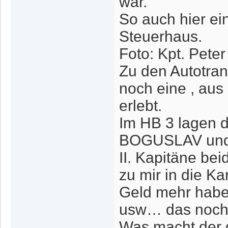
war.
So auch hier ei
Steuerhaus.
Foto: Kpt. Pete
Zu den Autotran
noch eine , aus 
erlebt.
Im HB 3 lagen 
BOGUSLAV und 
II. Kapitäne be
zu mir in die K
Geld mehr habe
usw… das noch u
Was macht der g