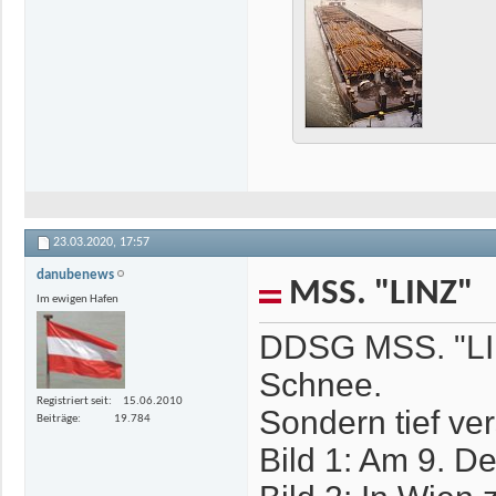
23.03.2020,
17:57
danubenews
MSS. "LINZ"
Im ewigen Hafen
DDSG MSS. "LINZ
Schnee.
Registriert seit
15.06.2010
Sondern tief ve
Beiträge
19.784
Bild 1: Am 9. D