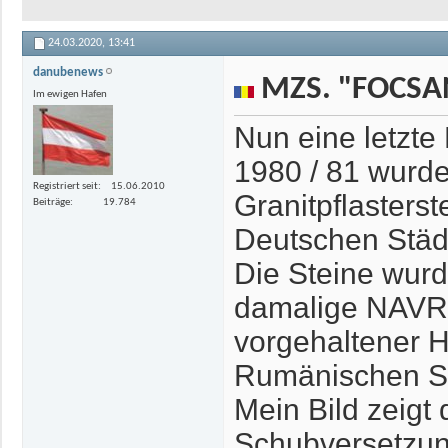
24.03.2020,
13:41
danubenews
MZS. "FOCSANI
Im ewigen Hafen
Nun eine letzte
1980 / 81 wur
Registriert seit
15.06.2010
Granitpflasters
Beiträge
19.784
Deutschen Städt
Die Steine wurd
damalige NAVRO
vorgehaltener H
Rumänischen Str
Mein Bild zeig
Schubversetzun