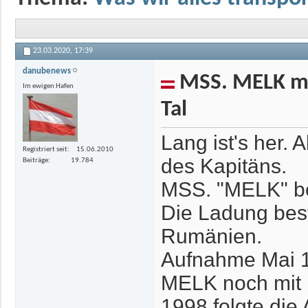
23.03.2020,
17:39
danubenews
MSS. MELK mit
Im ewigen Hafen
Tal
Lang ist's her. 
Registriert seit
15.06.2010
des Kapitäns.
Beiträge
19.784
MSS. "MELK" be
Die Ladung best
Rumänien.
Aufnahme Mai 19
MELK noch mit F
1998 folgte die