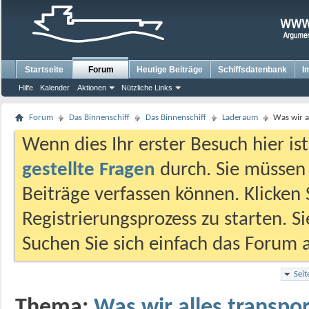
Startseite
Forum
Heutige Beiträge
Schiffsdatenbank
I
Hilfe
Kalender
Aktionen
Nützliche Links
Forum
Das Binnenschiff
Das Binnenschiff
Laderaum
Was wir a
Wenn dies Ihr erster Besuch hier ist,
gestellte Fragen
durch. Sie müssen
Beiträge verfassen können. Klicken 
Registrierungsprozess zu starten. S
Suchen Sie sich einfach das Forum a
Sei
Thema:
Was wir alles transpo