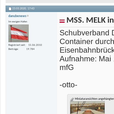
23.03.2020,
17:43
danubenews
MSS. MELK in
Im ewigen Hafen
Schubverband 
Container durc
Registriert seit
15.06.2010
Eisenbahnbrück
Beiträge
19.784
Aufnahme: Mai
mfG
-otto-
Miniaturansichten angehängter