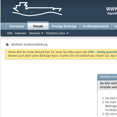
Startseite
Forum
Heutige Beiträge
Schiffsdatenbank
I
Hilfe
Kalender
Aktionen
Nützliche Links
vBulletin-Systemmitteilung
Wenn dies Ihr erster Besuch hier ist, lesen Sie bitte zuerst die
Hilfe - Häufig gestell
können auch jetzt schon Beiträge lesen. Suchen Sie sich einfach das Forum aus, das 
vBulletin-Sy
Du bist nic
Gründe sein
Du bist 
Du hast 
Beiträge
Funktion
Du versu