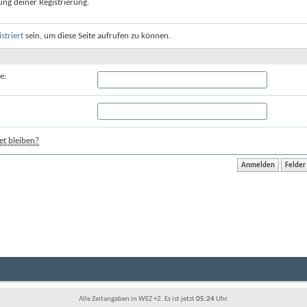
ung deiner Registrierung.
istriert
sein, um diese Seite aufrufen zu können.
e:
t bleiben?
Alle Zeitangaben in WEZ +2. Es ist jetzt
05:24
Uhr.