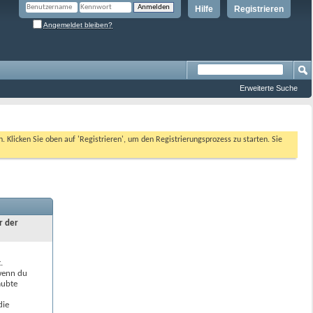
Hilfe
Registrieren
Angemeldet bleiben?
Erweiterte Suche
n. Klicken Sie oben auf 'Registrieren', um den Registrierungsprozess zu starten. Sie
r der
.
 wenn du
aubte
die