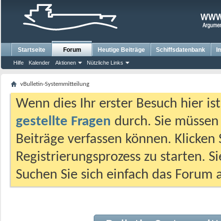
Startseite
Forum
Heutige Beiträge
Schiffsdatenbank
I
Hilfe
Kalender
Aktionen
Nützliche Links
vBulletin-Systemmitteilung
Wenn dies Ihr erster Besuch hier ist,
gestellte Fragen
durch. Sie müssen
Beiträge verfassen können. Klicken 
Registrierungsprozess zu starten. S
Suchen Sie sich einfach das Forum a