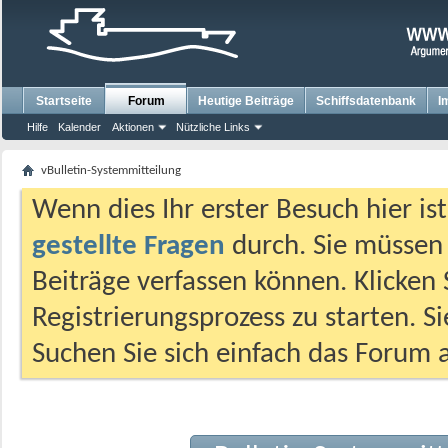
Startseite
Forum
Heutige Beiträge
Schiffsdatenbank
I
Hilfe
Kalender
Aktionen
Nützliche Links
vBulletin-Systemmitteilung
Wenn dies Ihr erster Besuch hier ist,
gestellte Fragen
durch. Sie müssen
Beiträge verfassen können. Klicken 
Registrierungsprozess zu starten. S
Suchen Sie sich einfach das Forum a