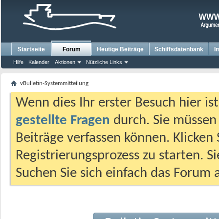
Startseite
Forum
Heutige Beiträge
Schiffsdatenbank
I
Hilfe
Kalender
Aktionen
Nützliche Links
vBulletin-Systemmitteilung
Wenn dies Ihr erster Besuch hier ist,
gestellte Fragen
durch. Sie müssen
Beiträge verfassen können. Klicken 
Registrierungsprozess zu starten. S
Suchen Sie sich einfach das Forum a