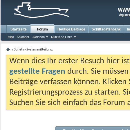
Startseite
Forum
Heutige Beiträge
Schiffsdatenbank
I
Hilfe
Kalender
Aktionen
Nützliche Links
vBulletin-Systemmitteilung
Wenn dies Ihr erster Besuch hier ist,
gestellte Fragen
durch. Sie müssen
Beiträge verfassen können. Klicken 
Registrierungsprozess zu starten. S
Suchen Sie sich einfach das Forum a