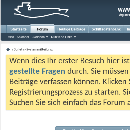
Startseite
Forum
Heutige Beiträge
Schiffsdatenbank
I
Hilfe
Kalender
Aktionen
Nützliche Links
vBulletin-Systemmitteilung
Wenn dies Ihr erster Besuch hier ist,
gestellte Fragen
durch. Sie müssen
Beiträge verfassen können. Klicken 
Registrierungsprozess zu starten. S
Suchen Sie sich einfach das Forum a