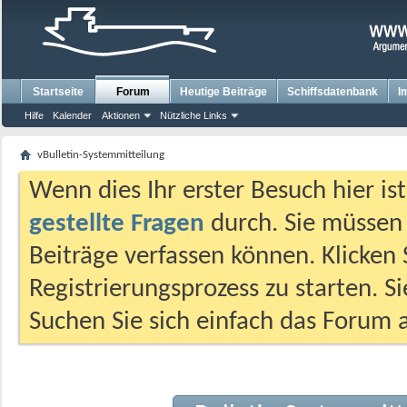
Startseite
Forum
Heutige Beiträge
Schiffsdatenbank
I
Hilfe
Kalender
Aktionen
Nützliche Links
vBulletin-Systemmitteilung
Wenn dies Ihr erster Besuch hier ist,
gestellte Fragen
durch. Sie müssen
Beiträge verfassen können. Klicken 
Registrierungsprozess zu starten. S
Suchen Sie sich einfach das Forum a