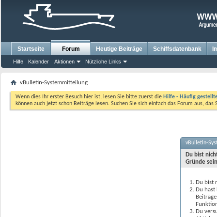
Startseite
Forum
Heutige Beiträge
Schiffsdatenbank
I
Hilfe
Kalender
Aktionen
Nützliche Links
vBulletin-Systemmitteilung
Wenn dies Ihr erster Besuch hier ist, lesen Sie bitte zuerst die
Hilfe - Häufig gestell
können auch jetzt schon Beiträge lesen. Suchen Sie sich einfach das Forum aus, das 
vBulletin-Sy
Du bist nic
Gründe sein
Du bist 
Du hast 
Beiträge
Funktion
Du versu