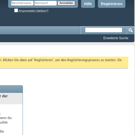
Hilfe
Registrieren
Angemeldet bleiben?
Erweiterte Suche
n. Klicken Sie oben auf 'Registrieren', um den Registrierungsprozess zu starten. Sie
r der
.
 wenn du
aubte
die