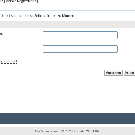
ung deiner Registrierung.
istriert
sein, um diese Seite aufrufen zu können.
e:
t bleiben?
Alle Zeitangaben in WEZ +2. Es ist jetzt
20:31
Uhr.