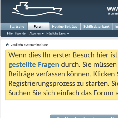
Startseite
Forum
Heutige Beiträge
Schiffsdatenbank
I
Hilfe
Kalender
Aktionen
Nützliche Links
vBulletin-Systemmitteilung
Wenn dies Ihr erster Besuch hier ist,
gestellte Fragen
durch. Sie müssen
Beiträge verfassen können. Klicken 
Registrierungsprozess zu starten. S
Suchen Sie sich einfach das Forum a