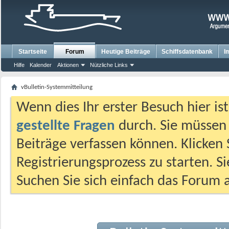
Startseite
Forum
Heutige Beiträge
Schiffsdatenbank
I
Hilfe
Kalender
Aktionen
Nützliche Links
vBulletin-Systemmitteilung
Wenn dies Ihr erster Besuch hier ist,
gestellte Fragen
durch. Sie müssen
Beiträge verfassen können. Klicken 
Registrierungsprozess zu starten. S
Suchen Sie sich einfach das Forum a