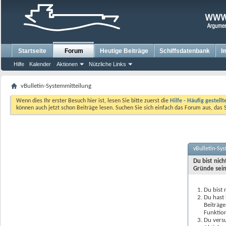
Startseite
Forum
Heutige Beiträge
Schiffsdatenbank
I
Hilfe
Kalender
Aktionen
Nützliche Links
vBulletin-Systemmitteilung
Wenn dies Ihr erster Besuch hier ist, lesen Sie bitte zuerst die
Hilfe - Häufig gestell
können auch jetzt schon Beiträge lesen. Suchen Sie sich einfach das Forum aus, das 
vBulletin-Sy
Du bist nic
Gründe sein
Du bist 
Du hast 
Beiträge
Funktion
Du versu