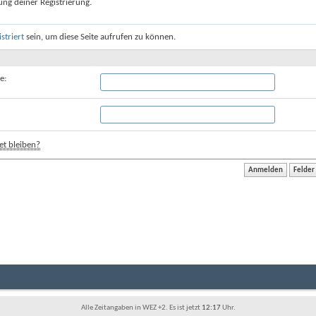
ung deiner Registrierung.
istriert
sein, um diese Seite aufrufen zu können.
e:
t bleiben?
Alle Zeitangaben in WEZ +2. Es ist jetzt
12:17
Uhr.