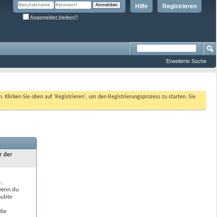
Hilfe
Registrieren
Angemeldet bleiben?
Erweiterte Suche
n. Klicken Sie oben auf 'Registrieren', um den Registrierungsprozess zu starten. Sie
r der
.
 wenn du
aubte
die