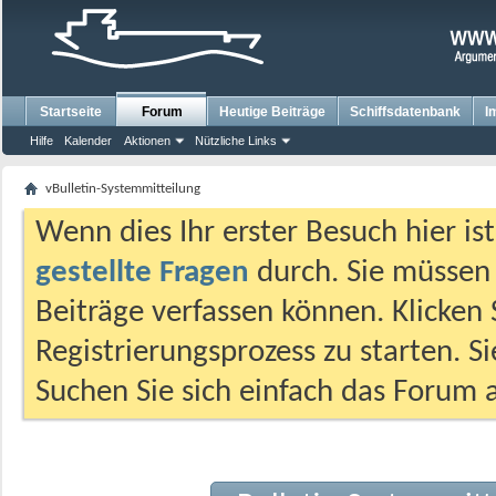
Startseite
Forum
Heutige Beiträge
Schiffsdatenbank
I
Hilfe
Kalender
Aktionen
Nützliche Links
vBulletin-Systemmitteilung
Wenn dies Ihr erster Besuch hier ist,
gestellte Fragen
durch. Sie müssen
Beiträge verfassen können. Klicken 
Registrierungsprozess zu starten. S
Suchen Sie sich einfach das Forum a