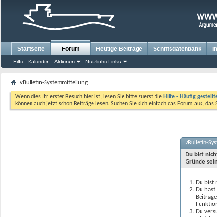
Startseite
Forum
Heutige Beiträge
Schiffsdatenbank
I
Hilfe
Kalender
Aktionen
Nützliche Links
vBulletin-Systemmitteilung
Wenn dies Ihr erster Besuch hier ist, lesen Sie bitte zuerst die
Hilfe - Häufig gestell
können auch jetzt schon Beiträge lesen. Suchen Sie sich einfach das Forum aus, das 
vBulletin-Sy
Du bist nic
Gründe sein
Du bist 
Du hast 
Beiträge
Funktion
Du versu