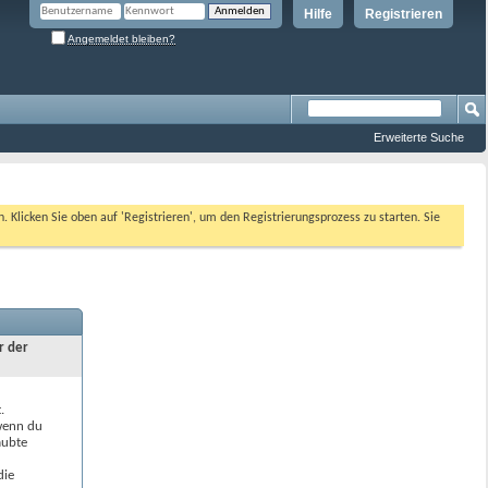
Hilfe
Registrieren
Angemeldet bleiben?
Erweiterte Suche
n. Klicken Sie oben auf 'Registrieren', um den Registrierungsprozess zu starten. Sie
r der
.
 wenn du
aubte
die