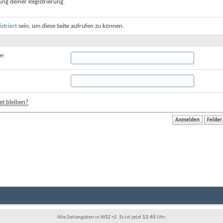
ung deiner Registrierung.
istriert
sein, um diese Seite aufrufen zu können.
e:
t bleiben?
Alle Zeitangaben in WEZ +2. Es ist jetzt
12:45
Uhr.