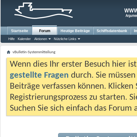
Startseite
Forum
Heutige Beiträge
Schiffsdatenbank
I
Hilfe
Kalender
Aktionen
Nützliche Links
vBulletin-Systemmitteilung
Wenn dies Ihr erster Besuch hier ist,
gestellte Fragen
durch. Sie müssen
Beiträge verfassen können. Klicken 
Registrierungsprozess zu starten. S
Suchen Sie sich einfach das Forum a