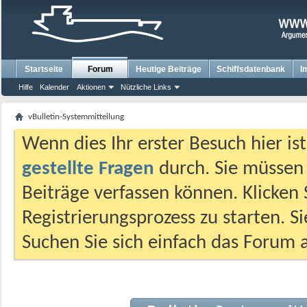
Startseite
Forum
Heutige Beiträge
Schiffsdatenbank
I
Hilfe
Kalender
Aktionen
Nützliche Links
vBulletin-Systemmitteilung
Wenn dies Ihr erster Besuch hier ist,
gestellte Fragen
durch. Sie müssen
Beiträge verfassen können. Klicken 
Registrierungsprozess zu starten. S
Suchen Sie sich einfach das Forum a