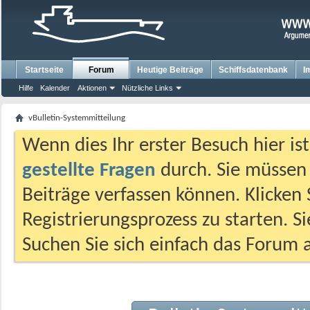
Startseite
Forum
Heutige Beiträge
Schiffsdatenbank
I
Hilfe
Kalender
Aktionen
Nützliche Links
vBulletin-Systemmitteilung
Wenn dies Ihr erster Besuch hier ist,
gestellte Fragen
durch. Sie müssen
Beiträge verfassen können. Klicken 
Registrierungsprozess zu starten. S
Suchen Sie sich einfach das Forum a