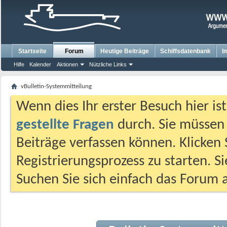
Startseite
Forum
Heutige Beiträge
Schiffsdatenbank
I
Hilfe
Kalender
Aktionen
Nützliche Links
vBulletin-Systemmitteilung
Wenn dies Ihr erster Besuch hier ist,
gestellte Fragen
durch. Sie müssen
Beiträge verfassen können. Klicken 
Registrierungsprozess zu starten. S
Suchen Sie sich einfach das Forum a