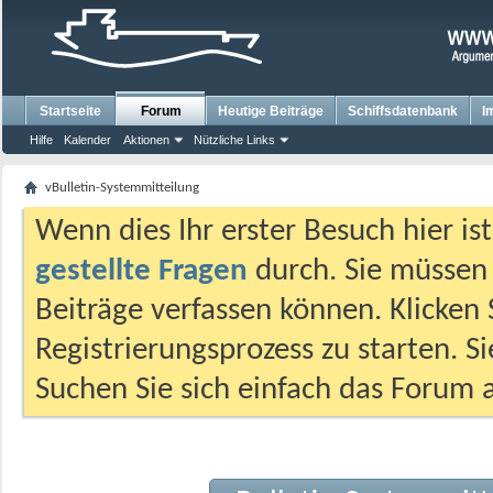
Startseite
Forum
Heutige Beiträge
Schiffsdatenbank
I
Hilfe
Kalender
Aktionen
Nützliche Links
vBulletin-Systemmitteilung
Wenn dies Ihr erster Besuch hier ist,
gestellte Fragen
durch. Sie müssen
Beiträge verfassen können. Klicken 
Registrierungsprozess zu starten. S
Suchen Sie sich einfach das Forum a