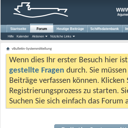
Startseite
Forum
Heutige Beiträge
Schiffsdatenbank
I
Hilfe
Kalender
Aktionen
Nützliche Links
vBulletin-Systemmitteilung
Wenn dies Ihr erster Besuch hier ist,
gestellte Fragen
durch. Sie müssen
Beiträge verfassen können. Klicken 
Registrierungsprozess zu starten. S
Suchen Sie sich einfach das Forum a