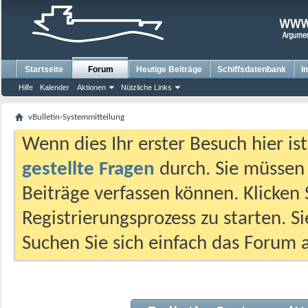
Startseite
Forum
Heutige Beiträge
Schiffsdatenbank
I
Hilfe
Kalender
Aktionen
Nützliche Links
vBulletin-Systemmitteilung
Wenn dies Ihr erster Besuch hier ist,
gestellte Fragen
durch. Sie müssen
Beiträge verfassen können. Klicken 
Registrierungsprozess zu starten. S
Suchen Sie sich einfach das Forum a