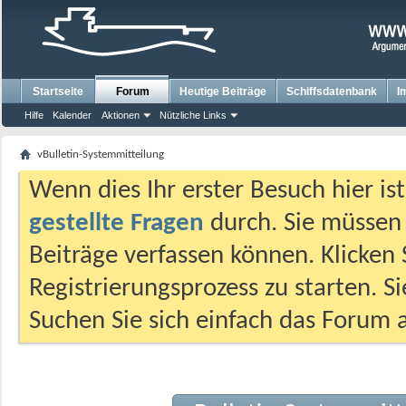
Startseite
Forum
Heutige Beiträge
Schiffsdatenbank
I
Hilfe
Kalender
Aktionen
Nützliche Links
vBulletin-Systemmitteilung
Wenn dies Ihr erster Besuch hier ist,
gestellte Fragen
durch. Sie müssen
Beiträge verfassen können. Klicken 
Registrierungsprozess zu starten. S
Suchen Sie sich einfach das Forum a